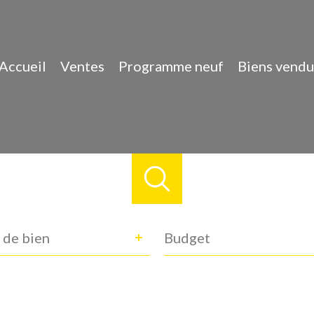
Accueil
Ventes
Programme neuf
Biens vendu
e
Budget
 de bien
n
ance