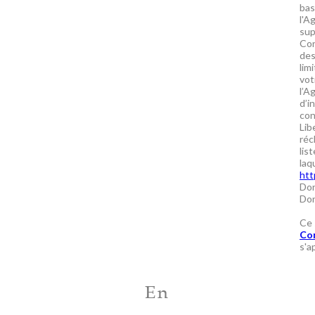
bas
l'A
sup
Con
des
lim
vot
l’A
d’i
con
Lib
réc
lis
laq
htt
Don
Don
Ce 
Con
s'a
En