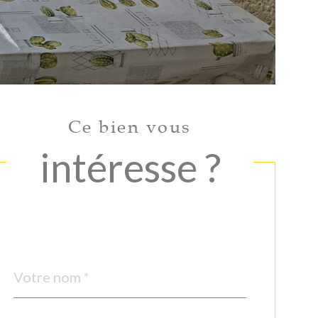
Ce bien vous
intéresse ?
Nom
Fieldset
*
par
défaut