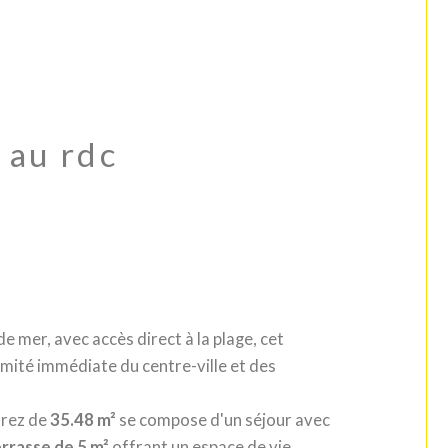
 au rdc
 mer, avec accès direct à la plage, cet
mité immédiate du centre-ville et des
rrez de
35.48 m²
se compose d'un séjour avec
errasse de 5 m²
offrant un espace de vie