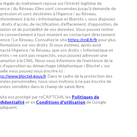
e légale du traitement repose sur l'intérêt légitime de
gence / du Réseau. Elles sont conservées jusqu'à demande de
pression et sont destinées à l'Agence / au Réseau.
formément à la loi « informatique et libertés », vous disposez
 droits d’accès, de rectification, d’effacement, d’opposition, de
itation et de portabilité de vos données. Vous pouvez retirer
re consentement à tout moment en contactant directement
gence / Le Réseau. Consultez le site
https://cnil.fr/fr
pour plus
nformations sur vos droits. Si vous estimez, après avoir
tacté l'Agence / le Réseau, que vos droits « Informatique et
ertés » ne sont pas respectés, vous pouvez adresser une
lamation à la CNIL. Nous vous informons de l’existence de la
te d'opposition au démarchage téléphonique « Bloctel », sur
uelle vous pouvez vous inscrire ici :
ps://www.bloctel.gouv.fr
. Dans le cadre de la protection des
nées personnelles, nous vous invitons à ne pas inscrire de
nées sensibles dans le champ de saisie libre.
site est protégé par reCAPTCHA, les
Politiques de
fidentialité
et es
Conditions d'utilisation
de Google
ppliquent.