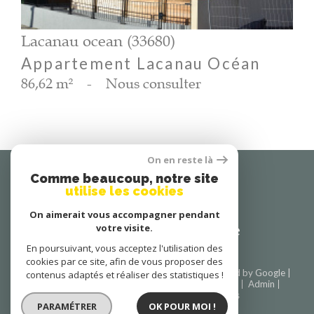
Lacanau ocean (33680)
Appartement Lacanau Océan
86,62 m²
-
Nous consulter
On en reste là
Se
Comme beaucoup, notre site
utilise les cookies
connecter
On aimerait vous accompagner pendant
espace propriétaire
votre visite.
En poursuivant, vous acceptez l'utilisation des
cookies par ce site, afin de vous proposer des
© 2026 | Tous droits réservés | Traduction powered by Google |
contenus adaptés et réaliser des statistiques !
Nos honoraires
Plan du site
Mentions légales
Admin
Partenaires
Politique RGPD
Cookies
PARAMÉTRER
OK POUR MOI !