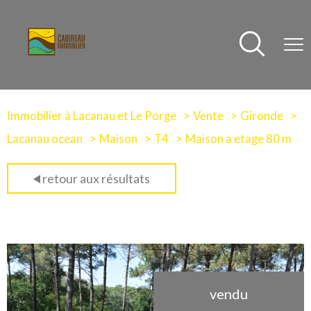
Immobilier à Lacanau et Le Porge
Vente
Gironde
Lacanau ocean
Maison
T4
Maison a etage 80 m
retour aux résultats
vendu