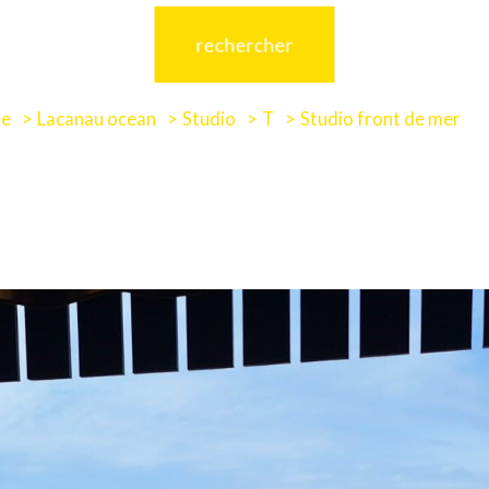
rechercher
de
Lacanau ocean
Studio
T
Studio front de mer