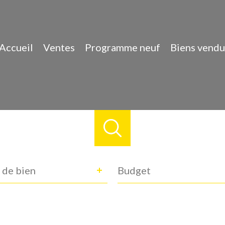
Accueil
Ventes
Programme neuf
Biens vendu
e
Budget
 de bien
n
ance