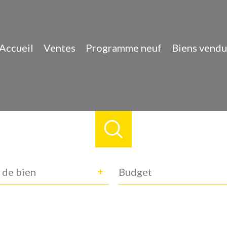
Accueil
Ventes
Programme neuf
Biens vendu
e
Budget
 de bien
n
ance