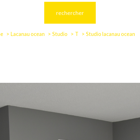
rechercher
de
Lacanau ocean
Studio
T
Studio lacanau ocean