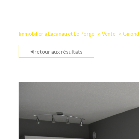
Immobilier à Lacanau et Le Porge
Vente
Giron
retour aux résultats