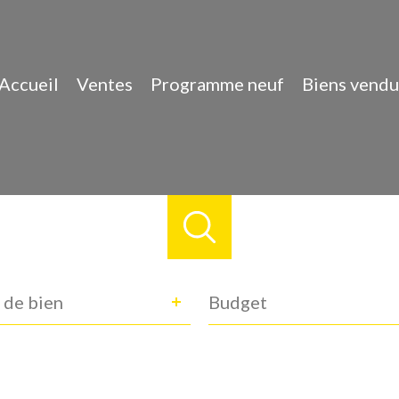
Accueil
Ventes
Programme neuf
Biens vendu
e
Budget
 de bien
n
ance