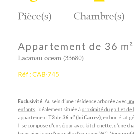
Pièce(s)
Chambre(s)
Appartement de 36 m²
Lacanau ocean (33680)
Réf : CAB-745
Exclusivité
. Au sein d’une résidence arborée avec
une
enfants
, idéalement située à
proximité du golf et de 
appartement
T3 de 36 m² (loi Carrez)
, en bon état g
Il se compose d’un séjour avec kitchenette, d’une ch
bains ainsi que d’une salle d’eau avec WC. Vous pro