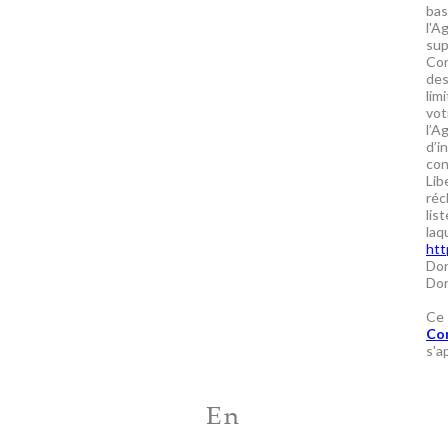
bas
l'A
sup
Con
des
lim
vot
l’A
d’i
con
Lib
réc
lis
laq
htt
Don
Don
Ce 
Con
s'a
En