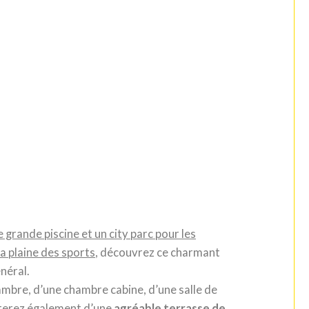
 grande piscine et un city parc pour les
la plaine des sports
, découvrez ce charmant
énéral.
ambre, d’une chambre cabine, d’une salle de
fiterez également d’une
agréable terrasse de