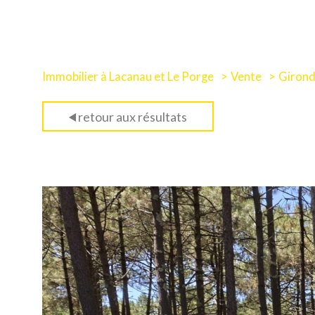
Immobilier à Lacanau et Le Porge
Vente
Giron
retour aux résultats