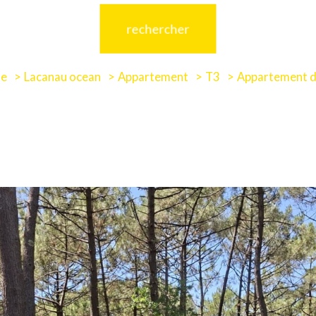
rechercher
de
Lacanau ocean
Appartement
T3
Appartement d