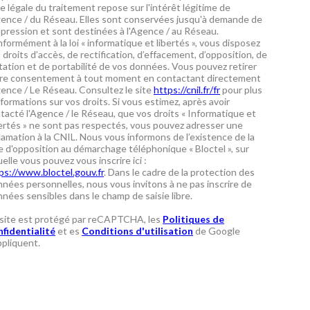
e légale du traitement repose sur l'intérêt légitime de
gence / du Réseau. Elles sont conservées jusqu'à demande de
pression et sont destinées à l'Agence / au Réseau.
formément à la loi « informatique et libertés », vous disposez
 droits d’accès, de rectification, d’effacement, d’opposition, de
itation et de portabilité de vos données. Vous pouvez retirer
re consentement à tout moment en contactant directement
gence / Le Réseau. Consultez le site
https://cnil.fr/fr
pour plus
nformations sur vos droits. Si vous estimez, après avoir
tacté l'Agence / le Réseau, que vos droits « Informatique et
ertés » ne sont pas respectés, vous pouvez adresser une
lamation à la CNIL. Nous vous informons de l’existence de la
te d'opposition au démarchage téléphonique « Bloctel », sur
uelle vous pouvez vous inscrire ici :
ps://www.bloctel.gouv.fr
. Dans le cadre de la protection des
nées personnelles, nous vous invitons à ne pas inscrire de
nées sensibles dans le champ de saisie libre.
site est protégé par reCAPTCHA, les
Politiques de
fidentialité
et es
Conditions d'utilisation
de Google
ppliquent.