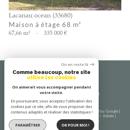
Lacanau ocean (33680)
Maison à étage 68 m²
67,66 m²
-
335 000 €
On en reste là
Se
Comme beaucoup, notre site
utilise les cookies
connecter
On aimerait vous accompagner pendant
espace propriétaire
votre visite.
En poursuivant, vous acceptez l'utilisation des
cookies par ce site, afin de vous proposer des
© 2026 | Tous droits réservés | Traduction powered by Google |
contenus adaptés et réaliser des statistiques !
Nos honoraires
Plan du site
Mentions légales
Admin
Partenaires
Politique RGPD
Cookies
PARAMÉTRER
OK POUR MOI !