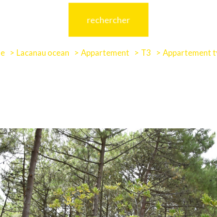
rechercher
de
Lacanau ocean
Appartement
T3
Appartement t