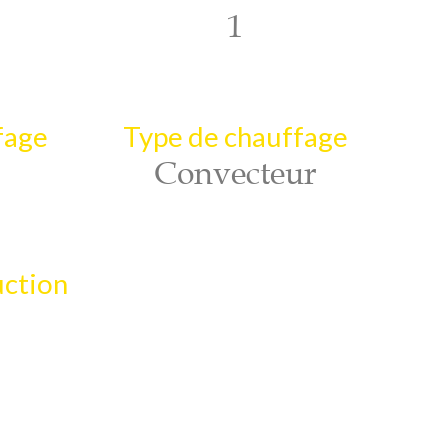
1
fage
Type de chauffage
Convecteur
uction