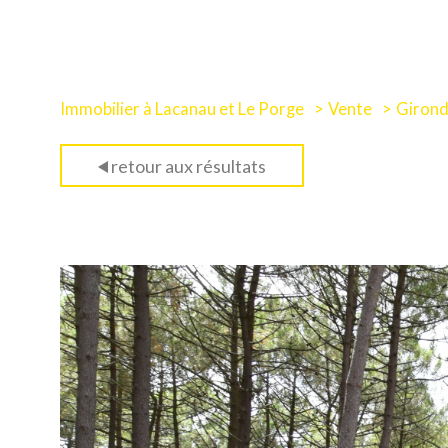
Immobilier à Lacanau et Le Porge
Vente
Giron
retour aux résultats