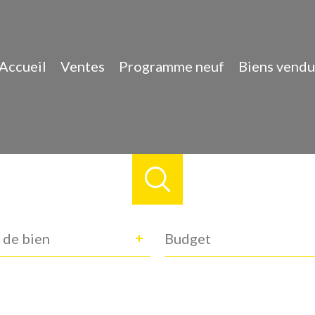
Accueil
Ventes
Programme neuf
Biens vendu
e
Budget
 de bien
n
ance