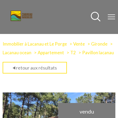
Immobilier à Lacanau et Le Porge
Vente
Gironde
Lacanau ocean
Appartement
T2
Pavillon lacanau
retour aux résultats
vendu