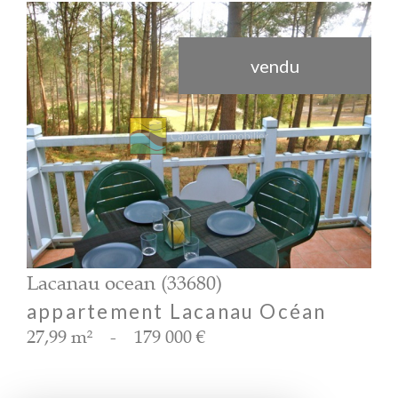
vendu
voir le bien
Lacanau ocean (33680)
appartement Lacanau Océan
27,99 m²
-
179 000 €