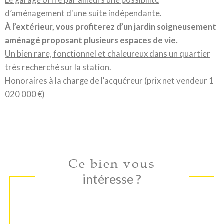
d’aménagement d'une suite indépendante.
À l’extérieur, vous profiterez d’un jardin soigneusement
aménagé proposant plusieurs espaces de vie.
Un bien rare, fonctionnel et chaleureux dans un quartier
très recherché sur la station.
Honoraires à la charge de l'acquéreur (prix net vendeur 1
020 000 €)
Ce bien vous
intéresse ?
Nom
Fieldset