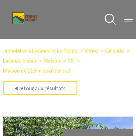
Immobilier à Lacanau et Le Porge
Vente
Gironde
Lacanau ocean
Maison
T5
Maison de 118 m quartier sud
retour aux résultats