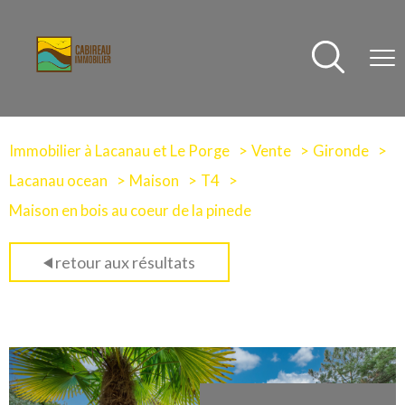
Immobilier à Lacanau et Le Porge
Vente
Gironde
Lacanau ocean
Maison
T4
Maison en bois au coeur de la pinede
retour aux résultats