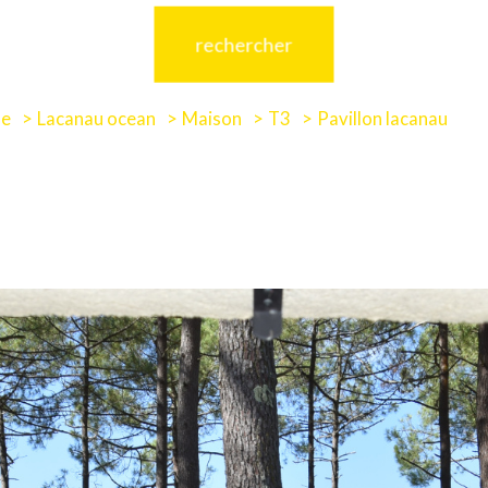
rechercher
de
Lacanau ocean
Maison
T3
Pavillon lacanau