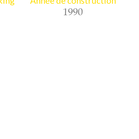
king
Année de construction
1990