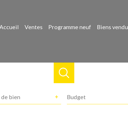
Accueil
Ventes
Programme neuf
Biens vendu
e
Budget
 de bien
n
ance