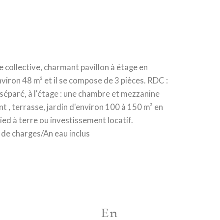
 collective, charmant pavillon à étage en
environ 48 m² et il se compose de 3 pièces. RDC :
 séparé, à l'étage : une chambre et mezzanine
nt , terrasse, jardin d'environ 100 à 150 m² en
ied à terre ou investissement locatif.
€ de charges/An eau inclus
En